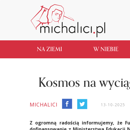
NA ZIEMI
W NIEBIE
Kosmos na wyciąg
MICHALICI
13-10-2025
Z ogromną radością informujemy, że Fu
dofinansowanie z Ministerstwa Edukacji 