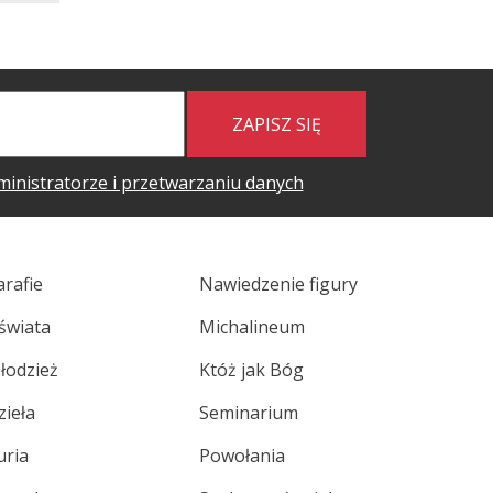
ZAPISZ SIĘ
ministratorze i przetwarzaniu danych
arafie
Nawiedzenie figury
świata
Michalineum
łodzież
Któż jak Bóg
zieła
Seminarium
uria
Powołania