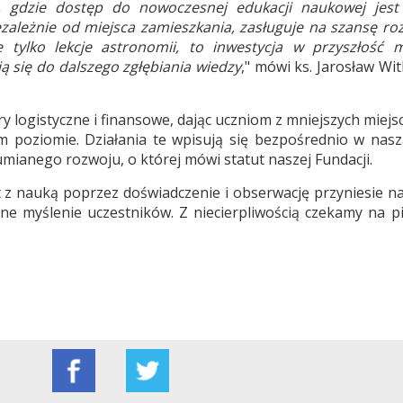
 gdzie dostęp do nowoczesnej edukacji naukowej jest
zależnie od miejsca zamieszkania, zasługuje na szansę roz
e tylko lekcje astronomii, to inwestycja w przyszłość 
ą się do dalszego zgłębiania wiedzy
," mówi ks. Jarosław Wi
ry logistyczne i finansowe, dając uczniom z mniejszych miej
poziomie. Działania te wpisują się bezpośrednio w nasz
mianego rozwoju, o której mówi statut naszej Fundacji.
 z nauką poprzez doświadczenie i obserwację przyniesie na
zne myślenie uczestników. Z niecierpliwością czekamy na p