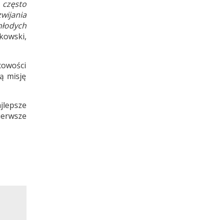
 często
wijania
młodych
tkowski,
scowości
ą misję
jlepsze
ierwsze