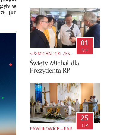
ężyła w
ł, już
01
SIE
<P>MICHALICKI ZESP&OACUTE;Ł SZK&OACUTE;Ł PONADPODSTAWOWYCH W MIEJSCU PIASTOWYM</P>
Święty Michał dla
Prezydenta RP
25
LIP
PAWLIKOWICE – PARAFIA PW. ŚW. MICHAŁA ARCHANIOŁA