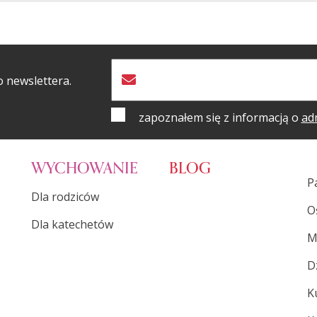
o newslettera.
zapoznałem się z informacją o
ad
WYCHOWANIE
BLOG
P
Dla rodziców
O
Dla katechetów
M
D
K