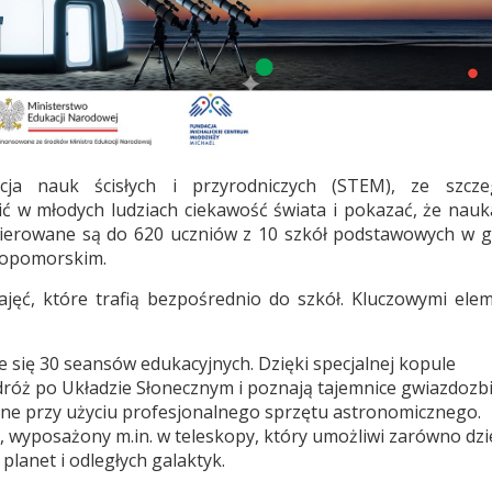
cja nauk ścisłych i przyrodniczych (STEM), ze szcze
ć w młodych ludziach ciekawość świata i pokazać, że nau
skierowane są do 620 uczniów z 10 szkół podstawowych w 
iopomorskim.
ajęć, które trafią bezpośrednio do szkół. Kluczowymi ele
 się 30 seansów edukacyjnych. Dzięki specjalnej kopule
odróż po Układzie Słonecznym i poznają tajemnice gwiazdozb
one przy użyciu profesjonalnego sprzętu astronomicznego.
 wyposażony m.in. w teleskopy, który umożliwi zarówno dz
planet i odległych galaktyk.