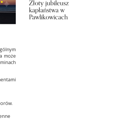
Złoty jubileusz
kapłaństwa w
Pawlikowicach
gólnym
ka może
gminach
mentami
iorów.
ienne