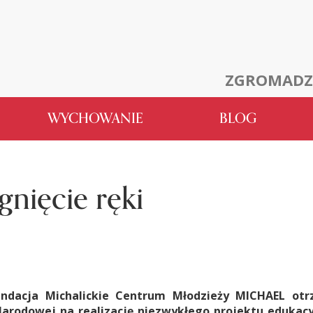
ZGROMADZ
WYCHOWANIE
BLOG
nięcie ręki
ndacja Michalickie Centrum Młodzieży MICHAEL otr
Narodowej na realizację niezwykłego projektu edukac