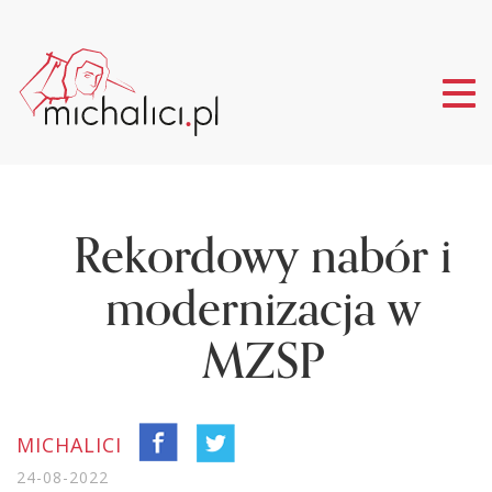
Tog
nav
Rekordowy nabór i
modernizacja w
MZSP
MICHALICI
24-08-2022