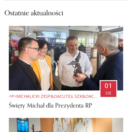
Ostatnie aktualności
01
SIE
<P>MICHALICKI ZESP&OACUTE;Ł SZK&OACUTE;Ł PONADPODSTAWOWYCH W MIEJSCU PIASTOWYM</P>
Święty Michał dla Prezydenta RP