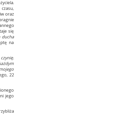
yciela.
 czasu,
iw oraz
ragnie
tannego
taje się
o ducha
eptę na
 czynię.
 każdym
 mojego
ego, 22
wionego
ni jego
zybliża