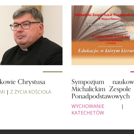
kowie Chrystusa
Sympozjum nauko
Michalickim Zespole
MI
|
Z ŻYCIA KOŚCIOŁA
Ponadpodstawowych
WYCHOWANIE
KATECHETÓW