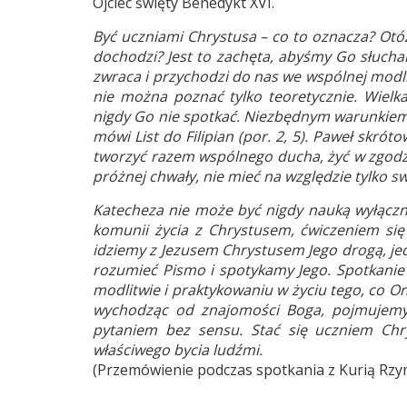
Ojciec święty Benedykt XVI.
Być uczniami Chrystusa – co to oznacza? Otó
dochodzi? Jest to zachęta, abyśmy Go słuchal
zwraca i przychodzi do nas we wspólnej modli
nie można poznać tylko teoretycznie. Wielk
nigdy Go nie spotkać. Niezbędnym warunkiem J
mówi List do Filipian (por. 2, 5). Paweł skró
tworzyć razem wspólnego ducha, żyć w zgodzi
próżnej chwały, nie mieć na względzie tylko swo
Katecheza nie może być nigdy nauką wyłączni
komunii życia z Chrystusem, ćwiczeniem się
idziemy z Jezusem Chrystusem Jego drogą, jed
rozumieć Pismo i spotykamy Jego. Spotkani
modlitwie i praktykowaniu w życiu tego, co 
wychodząc od znajomości Boga, pojmujemy c
pytaniem bez sensu. Stać się uczniem Ch
właściwego bycia ludźmi.
(Przemówienie podczas spotkania z Kurią Rzym