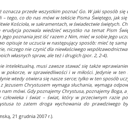
ż oznacza przede wszystkim poznać Go. W jaki sposób się 
i – tego, co do nas mówi w tekście Pisma Świętego, jak się
twie Kościoła, w sakramentach, w świadectwie świętych. Ch
a erudycja pozwala wiedzieć wszystko na temat Pism Świę
ego poznania jest iść razem z Nim, mieć w sobie Jego uczuc
towo opisuje te uczucia w następujący sposób: mieć tę samą
e, niczego nie czynić dla niewłaściwego współzawodnictwa 
ich własnych spraw, ale też i drugich (por. 2, 2-4).
e intelektualną, musi zawsze stawać się także wprawianie
 w pokorze, w sprawiedliwości i w miłości. Jedynie w ten
ynie wtedy otwiera się nasze serce; tylko w ten sposób ucz
e z Jezusem Chrystusem wymaga słuchania, wymaga odpow
On nam mówi. Gdy poznajemy Chrystusa, poznajemy Boga, a 
złowieka i świat – świat, który w przeciwnym razie po
rystusa to zatem droga wychowania do prawdziwego by
ską, 21 grudnia 2007 r.).