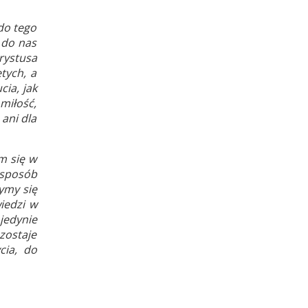
do tego
 do nas
rystusa
tych, a
ia, jak
 miłość,
ani dla
m się w
 sposób
ymy się
iedzi w
jedynie
zostaje
cia, do