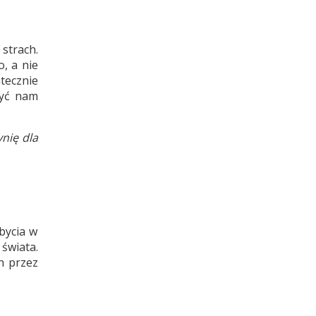
strach.
o, a nie
tecznie
żyć nam
ynię dla
bycia w
świata.
h przez