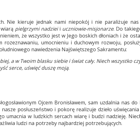
. Nie kieruje jednak nami niepokój i nie paraliżuje nas 
 wiarą
pielgrzymi nadziei
i
uczniowie-misjonarze
. Do takieg
eniem, że wszystko jest w Jego boskich dłoniach i że osta
zym rozeznawaniu, umocnieniu i duchowym rozwoju, posłu
 południowego nawiedzenia Najświętszego Sakramentu:
iej, a w Twoim blasku siebie i świat cały. Niech wszystko cz
yść serce, uświęć duszę moją
.
z Błogosławionym Ojcem Bronisławem, sam uzdalnia nas do 
z nasze posłuszeństwo i pokorę realizuje dzieło uświęcania 
go umacnia w ludzkich sercach wiarę i budzi nadzieję. Niec
żliwia ludzi na potrzeby najbardziej potrzebujących.