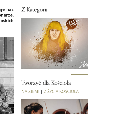
Z Kategorii
uje nas
onarze.
boskich
Tworzyć dla Kościoła
NA ZIEMI
|
Z ŻYCIA KOŚCIOŁA