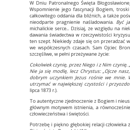
W Dniu Patronalnego Święta Błogosławioneg
Wspomnienie jego fascynacji Bogiem, troski
całkowitego oddania dla bliźnich, a także po
nieodparte pragnienie naśladowania.
Być j
michalickie serce... Dzisiaj, ze względu na 
dawania świadectwa w rzeczywistości kryzysu w
ten szept. Niekiedy zdaje się on przeradzać 
we współczesnych czasach. Sam Ojciec Bron
szczęśliwe, w pełni przeżywane życie:
Cokolwiek czynię, przez Niego i z Nim czynię. „J
Nie ja się modlę, lecz Chrystus: „Ojcze nasz
dobrym uczynkiem Jezus rośnie we mnie. Ws
utrzymać w największej czystości i przyozd
lipca 1873 r.).
To autentyczne zjednoczenie z Bogiem i nieus
głównym motywem istnienia, a równocześnie s
człowieczeństwa i świętości.
Potrzebę i piękno głębokiej relacji człowiek