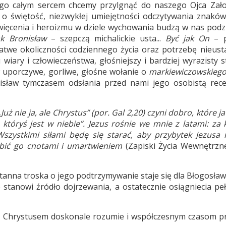
o całym sercem chcemy przylgnąć do naszego Ojca Założ
 o świętość, niezwykłej umiejętności odczytywania znaków
święcenia i heroizmu w dziele wychowania budzą w nas podz
ak Bronisław
– szepczą michalickie usta...
Być jak On
– p
niełatwe okoliczności codziennego życia oraz potrzebę nieus
iary i człowieczeństwa, głośniejszy i bardziej wyrazisty s
w uporczywe, gorliwe, głośne wołanie o
markiewiczowskieg
isław tymczasem odsłania przed nami jego osobistą rec
uż nie ja, ale Chrystus” (por. Gal 2,20) czyni dobro, które ja
, któryś jest w niebie”. Jezus rośnie we mnie z latami: za
zystkimi siłami będę się starać, aby przybytek Jezusa
obić go cnotami i umartwieniem
(Zapiski Życia Wewnętrzn
tanna troska o jego podtrzymywanie staje się dla Błogosła
tanowi źródło dojrzewania, a ostatecznie osiągniecia peł
a z Chrystusem doskonale rozumie i współczesnym czasom pr