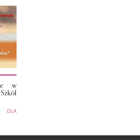
we w
 Szkół
|
DLA