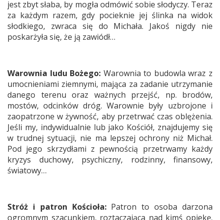
jest zbyt słaba, by mogła odmówić sobie słodyczy. Teraz
za każdym razem, gdy pocieknie jej ślinka na widok
słodkiego, zwraca się do Michała. Jakoś nigdy nie
poskarżyła się, że ją zawiódł…
Warownia ludu Bożego:
Warownia to budowla wraz z
umocnieniami ziemnymi, mająca za zadanie utrzymanie
danego terenu oraz ważnych przejść, np. brodów,
mostów, odcinków dróg. Warownie były uzbrojone i
zaopatrzone w żywność, aby przetrwać czas oblężenia.
Jeśli my, indywidualnie lub jako Kościół, znajdujemy się
w trudnej sytuacji, nie ma lepszej ochrony niż Michał.
Pod jego skrzydłami z pewnością przetrwamy każdy
kryzys duchowy, psychiczny, rodzinny, finansowy,
światowy…
Stróż i patron Kościoła:
Patron to osoba darzona
ogromnym szacunkiem, roztaczająca nad kimś opiekę.