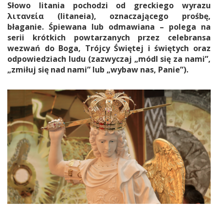
Słowo litania pochodzi od greckiego wyrazu
λιτανεία (litaneia), oznaczającego prośbę,
błaganie. Śpiewana lub odmawiana – polega na
serii krótkich powtarzanych przez celebransa
wezwań do Boga, Trójcy Świętej i świętych oraz
odpowiedziach ludu (zazwyczaj „módl się za nami”,
„zmiłuj się nad nami” lub „wybaw nas, Panie”).