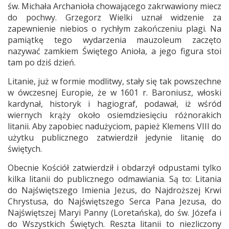
św. Michała Archanioła chowającego zakrwawiony miecz
do pochwy. Grzegorz Wielki uznał widzenie za
zapewnienie niebios o rychłym zakończeniu plagi. Na
pamiątkę tego wydarzenia mauzoleum zaczęto
nazywać zamkiem Świętego Anioła, a jego figura stoi
tam po dziś dzień.
Litanie, już w formie modlitwy, stały się tak powszechne
w ówczesnej Europie, że w 1601 r. Baroniusz, włoski
kardynał, historyk i hagiograf, podawał, iż wśród
wiernych krąży około osiemdziesięciu różnorakich
litanii. Aby zapobiec nadużyciom, papież Klemens VIII do
użytku publicznego zatwierdził jedynie litanię do
świętych.
Obecnie Kościół zatwierdził i obdarzył odpustami tylko
kilka litanii do publicznego odmawiania. Są to: Litania
do Najświętszego Imienia Jezus, do Najdroższej Krwi
Chrystusa, do Najświętszego Serca Pana Jezusa, do
Najświętszej Maryi Panny (Loretańska), do św. Józefa i
do Wszystkich Świętych. Reszta litanii to niezliczony