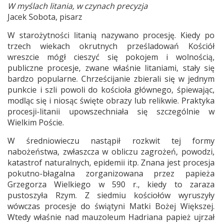
W myślach litania, w czynach precyzja
Jacek Sobota, pisarz
W starożytności litanią nazywano procesję. Kiedy po
trzech wiekach okrutnych prześladowań Kościół
wreszcie mógł cieszyć się pokojem i wolnością,
publiczne procesje, zwane właśnie litaniami, stały się
bardzo popularne. Chrześcijanie zbierali się w jednym
punkcie i szli powoli do kościoła głównego, śpiewając,
modląc się i niosąc święte obrazy lub relikwie. Praktyka
procesji-litanii upowszechniała się szczególnie w
Wielkim Poście.
W średniowieczu nastąpił rozkwit tej formy
nabożeństwa, zwłaszcza w obliczu zagrożeń, powodzi,
katastrof naturalnych, epidemii itp. Znana jest procesja
pokutno-błagalna zorganizowana przez papieża
Grzegorza Wielkiego w 590 r., kiedy to zaraza
pustoszyła Rzym. Z siedmiu kościołów wyruszyły
wówczas procesje do świątyni Matki Bożej Większej.
Wtedy właśnie nad mauzoleum Hadriana papież ujrzał