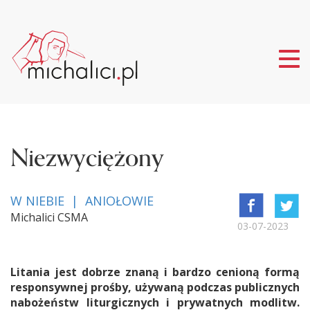
Tog
nav
Niezwyciężony
W NIEBIE | ANIOŁOWIE
Michalici CSMA
03-07-2023
Litania jest dobrze znaną i bardzo cenioną formą
responsywnej prośby, używaną podczas publicznych
nabożeństw liturgicznych i prywatnych modlitw.