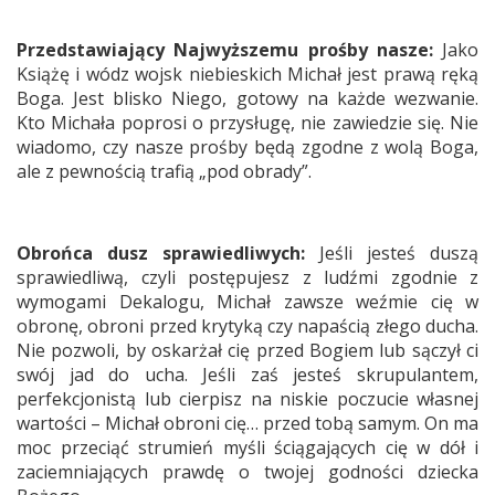
Przedstawiający Najwyższemu prośby nasze:
Jako
Książę i wódz wojsk niebieskich Michał jest prawą ręką
Boga. Jest blisko Niego, gotowy na każde wezwanie.
Kto Michała poprosi o przysługę, nie zawiedzie się. Nie
wiadomo, czy nasze prośby będą zgodne z wolą Boga,
ale z pewnością trafią „pod obrady”.
Obrońca dusz sprawiedliwych:
Jeśli jesteś duszą
sprawiedliwą, czyli postępujesz z ludźmi zgodnie z
wymogami Dekalogu, Michał zawsze weźmie cię w
obronę, obroni przed krytyką czy napaścią złego ducha.
Nie pozwoli, by oskarżał cię przed Bogiem lub sączył ci
swój jad do ucha. Jeśli zaś jesteś skrupulantem,
perfekcjonistą lub cierpisz na niskie poczucie własnej
wartości – Michał obroni cię… przed tobą samym. On ma
moc przeciąć strumień myśli ściągających cię w dół i
zaciemniających prawdę o twojej godności dziecka