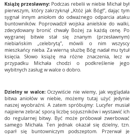
Książę przesławny:
Podczas rebelii w niebie Michał był
pierwszym, który zakrzyknął „Któż jak Bóg!”, dając tym
sygnał innym aniołom do odważnego odparcia ataku
buntowników. Poprowadził wojska anielskie do walki,
zdecydowany bronić chwały Bożej za każdą cenę. Po
wygranej bitwie stał się znanym (przesławnym)
niebiańskim „celebrytą”, mówili o nim wszyscy
mieszkańcy nieba. Za wierną służbę Bóg nadał mu tytuł
księcia. Słowo książę ma różne znaczenia, lecz w
przypadku Michała chodzi o podkreślenie jego
wybitnych zasług w walce o dobro.
Dzielny w walce:
Oczywiście nie wiemy, jak wyglądała
bitwa aniołów w niebie, możemy tutaj użyć jedynie
naszej wyobraźni. A zatem spróbujmy: Lucyfer musiał
najpierw zebrać sporą liczbę sojuszników i wystawić ich
do regularnej bitwy. Być może próbował zwerbować
samego Michała. Ten jednak okazał się dzielny, tzn.
oparł się buntowniczym podszeptom. Przerwał je