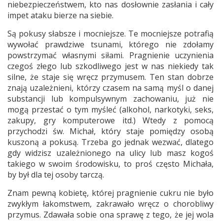
niebezpieczeństwem, kto nas dosłownie zasłania i cały
impet ataku bierze na siebie.
Są pokusy słabsze i mocniejsze. Te mocniejsze potrafią
wywołać prawdziwe tsunami, którego nie zdołamy
powstrzymać własnymi siłami. Pragnienie uczynienia
czegoś złego lub szkodliwego jest w nas niekiedy tak
silne, że staje się wręcz przymusem. Ten stan dobrze
znają uzależnieni, którzy czasem na samą myśl o danej
substancji lub kompulsywnym zachowaniu, już nie
mogą przestać o tym myśleć (alkohol, narkotyki, seks,
zakupy, gry komputerowe itd.) Wtedy z pomocą
przychodzi św. Michał, który staje pomiędzy osobą
kuszoną a pokusą. Trzeba go jednak wezwać, dlatego
gdy widzisz uzależnionego na ulicy lub masz kogoś
takiego w swoim środowisku, to proś często Michała,
by był dla tej osoby tarczą.
Znam pewną kobietę, której pragnienie cukru nie było
zwykłym łakomstwem, zakrawało wręcz o chorobliwy
przymus. Zdawała sobie ona sprawę z tego, że jej wola