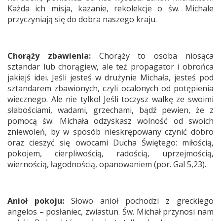
Każda ich misja, kazanie, rekolekcje o św. Michale
przyczyniają się do dobra naszego kraju.
Chorąży zbawienia:
Chorąży to osoba niosąca
sztandar lub chorągiew, ale też propagator i obrońca
jakiejś idei. Jeśli jesteś w drużynie Michała, jesteś pod
sztandarem zbawionych, czyli ocalonych od potępienia
wiecznego. Ale nie tylko! Jeśli toczysz walkę ze swoimi
słabościami, wadami, grzechami, bądź pewien, że z
pomocą św. Michała odzyskasz wolność od swoich
zniewoleń, by w sposób nieskrępowany czynić dobro
oraz cieszyć się owocami Ducha Świętego: miłością,
pokojem, cierpliwością, radością, uprzejmością,
wiernością, łagodnością, opanowaniem (por. Gal 5,23).
Anioł pokoju:
Słowo anioł pochodzi z greckiego
angelos – posłaniec, zwiastun. Św. Michał przynosi nam