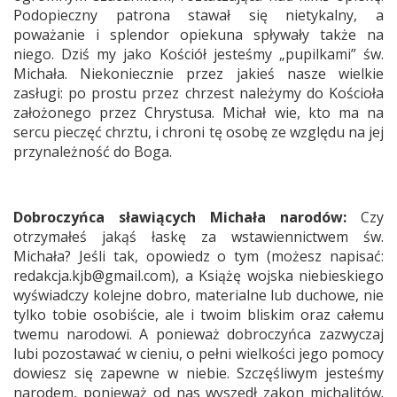
Podopieczny patrona stawał się nietykalny, a
poważanie i splendor opiekuna spływały także na
niego. Dziś my jako Kościół jesteśmy „pupilkami” św.
Michała. Niekoniecznie przez jakieś nasze wielkie
zasługi: po prostu przez chrzest należymy do Kościoła
założonego przez Chrystusa. Michał wie, kto ma na
sercu pieczęć chrztu, i chroni tę osobę ze względu na jej
przynależność do Boga.
Dobroczyńca sławiących Michała narodów:
Czy
otrzymałeś jakąś łaskę za wstawiennictwem św.
Michała? Jeśli tak, opowiedz o tym (możesz napisać:
redakcja.kjb@gmail.com), a Książę wojska niebieskiego
wyświadczy kolejne dobro, materialne lub duchowe, nie
tylko tobie osobiście, ale i twoim bliskim oraz całemu
twemu narodowi. A ponieważ dobroczyńca zazwyczaj
lubi pozostawać w cieniu, o pełni wielkości jego pomocy
dowiesz się zapewne w niebie. Szczęśliwym jesteśmy
narodem, ponieważ od nas wyszedł zakon michalitów.