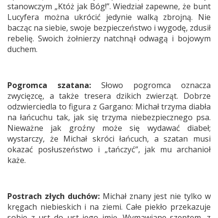
stanowczym „Któż jak Bóg!”. Wiedział zapewne, że bunt
Lucyfera można ukrócić jedynie walką zbrojną. Nie
bacząc na siebie, swoje bezpieczeństwo i wygodę, zdusił
rebelię. Swoich żołnierzy natchnął odwagą i bojowym
duchem.
Pogromca szatana:
Słowo pogromca oznacza
zwycięzcę, a także tresera dzikich zwierząt. Dobrze
odzwierciedla to figura z Gargano: Michał trzyma diabła
na łańcuchu tak, jak się trzyma niebezpiecznego psa.
Nieważne jak groźny może się wydawać diabeł;
wystarczy, że Michał skróci łańcuch, a szatan musi
okazać posłuszeństwo i „tańczyć”, jak mu archanioł
każe.
Postrach złych duchów:
Michał znany jest nie tylko w
kręgach niebieskich i na ziemi. Całe piekło przekazuje
sobie z ust do ust jego imię. Wymawiane szeptem, z