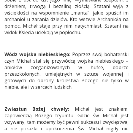
drżeniem, trwogą i bezsilną złością. Szatani wyją z
wściekłości na wspomnienie „manta”, jakie spuścił im
archanioł u zarania dziejów. Kto wezwie Archanioła na
pomoc, Michał staje przy nim natychmiast. Szatani na
widok Księcia uciekają w popłochu.
Wódz wojska niebieskiego:
Poprzez swój bohaterski
czyn Michał stał się przywódcą wojska niebieskiego –
aniołów zorganizowanych w hufce, dobrze
przeszkolonych, umiejętnych w sztuce wojennej i
gotowych do obrony królestwa Bożego nie tylko w
niebie, ale i w sercach ludzkich.
Zwiastun Bożej chwały:
Michał jest znakiem,
zapowiedzią Bożego tryumfu. Gdzie św. Michał jest
wzywany, tam możemy być pewni sukcesu i zwycięstwa,
a nie porażki i upokorzenia. Św. Michał nigdy nie