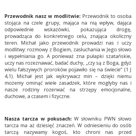
Przewodnik nasz w modlitwie:
Przewodnik to osoba
stojąca na czele grupy, mająca na nią wpływ, dająca
odpowiednie wskazówki, pokazująca drogę,
prowadząca do konkretnego celu, znająca okoliczny
teren. Michał jako przewodnik prowadzi nas i uczy
modlitwy: rozmowy z Bogiem, zasłuchania w Jego słowo
i wypełniania go. A ponieważ zna pułapki szatańskie,
uczy nas rozeznawać, badać duchy, „czy są z Boga, gdyż
wielu fałszywych proroków pojawiło się na świecie” (1 J
4,1). Michał jest jak wykrywacz min – dzięki niemu
możemy ominąć wiele zasadzek, które mogłyby nas i
nasze rodziny rozerwać na strzępy emocjonalne,
duchowe, a czasem i fizyczne.
Nasza tarcza w pokusach:
W słowniku PWN słowo
tarcza ma aż dziesięć znaczeń. W odniesieniu do osób
tarczą nazywamy kogoś, kto chroni nas przed