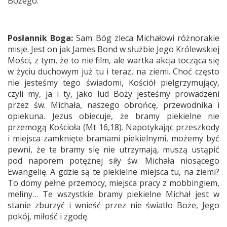
Bożego.
Posłannik Boga:
Sam Bóg zleca Michałowi różnorakie
misje. Jest on jak James Bond w służbie Jego Królewskiej
Mości, z tym, że to nie film, ale wartka akcja tocząca się
w życiu duchowym już tu i teraz, na ziemi. Choć często
nie jesteśmy tego świadomi, Kościół pielgrzymujący,
czyli my, ja i ty, jako lud Boży jesteśmy prowadzeni
przez św. Michała, naszego obrońcę, przewodnika i
opiekuna. Jezus obiecuje, że bramy piekielne nie
przemogą Kościoła (Mt 16,18). Napotykając przeszkody
i miejsca zamknięte bramami piekielnymi, możemy być
pewni, że te bramy się nie utrzymają, muszą ustąpić
pod naporem potężnej siły św. Michała niosącego
Ewangelię. A gdzie są te piekielne miejsca tu, na ziemi?
To domy pełne przemocy, miejsca pracy z mobbingiem,
meliny… Te wszystkie bramy piekielne Michał jest w
stanie zburzyć i wnieść przez nie światło Boże, Jego
pokój, miłość i zgodę.