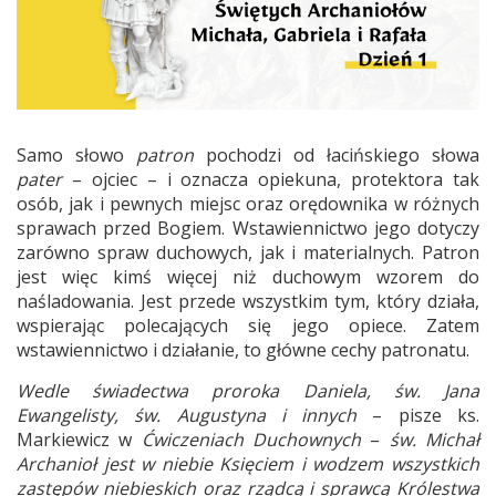
Samo słowo
patron
pochodzi od łacińskiego słowa
pater
– ojciec – i oznacza opiekuna, protektora tak
osób, jak i pewnych miejsc oraz orędownika w różnych
sprawach przed Bogiem. Wstawiennictwo jego dotyczy
zarówno spraw duchowych, jak i materialnych. Patron
jest więc kimś więcej niż duchowym wzorem do
naśladowania. Jest przede wszystkim tym, który działa,
wspierając polecających się jego opiece. Zatem
wstawiennictwo i działanie, to główne cechy patronatu.
Wedle świadectwa proroka Daniela, św. Jana
Ewangelisty, św. Augustyna i innych
– pisze ks.
Markiewicz w
Ćwiczeniach Duchownych
–
św. Michał
Archanioł jest w niebie Księciem i wodzem wszystkich
zastępów niebieskich oraz rządcą i sprawcą Królestwa