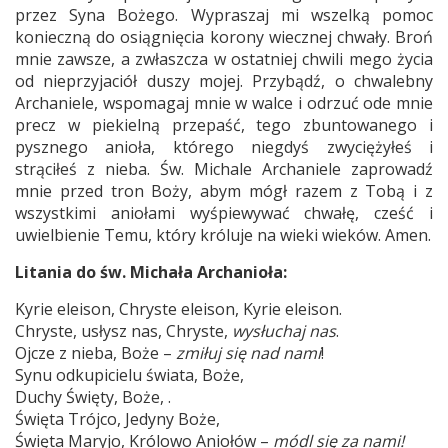
przez Syna Bożego. Wypraszaj mi wszelką pomoc
konieczną do osiągnięcia korony wiecznej chwały. Broń
mnie zawsze, a zwłaszcza w ostatniej chwili mego życia
od nieprzyjaciół duszy mojej. Przybądź, o chwalebny
Archaniele, wspomagaj mnie w walce i odrzuć ode mnie
precz w piekielną przepaść, tego zbuntowanego i
pysznego anioła, którego niegdyś zwyciężyłeś i
strąciłeś z nieba. Św. Michale Archaniele zaprowadź
mnie przed tron Boży, abym mógł razem z Tobą i z
wszystkimi aniołami wyśpiewywać chwałę, cześć i
uwielbienie Temu, który króluje na wieki wieków. Amen.
Litania do św. Michała Archanioła:
Kyrie eleison, Chryste eleison, Kyrie eleison.
Chryste, usłysz nas, Chryste,
wysłuchaj nas
.
Ojcze z nieba, Boże –
zmiłuj się nad nami
!
Synu odkupicielu świata, Boże,
Duchy Święty, Boże, .
Święta Trójco, Jedyny Boże,
Święta Maryjo, Królowo Aniołów –
módl się za nami!