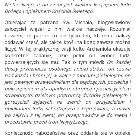
Niebieskiego, a na ziemi jest wielkim książęciem ludu
Bożego i opiekunem Kościoła Świętego.
Obierając za patrona Św. Michała, błogosławiony
założyciel wiązał z nim wielkie nadzieje. Rozumiał
bowiem, że patron to nie tylko ten, któremu należy
oddawać cześć, ale także ktoś, na kogo zawsze można
liczyć. W tej praktycznej wizji kultu Archanioła ukazuje
konkretne zadanie, jakie pełni on wobec ludzi
powierzających się mu. Tak o tym mówił:
On każdej
duszy przeznacza osobnego anioła stróża, on czuwa
nad każdą i broni jej w walce z mocami piekielnymi, on
jest pewnym przewodnikiem dla błądzących, pociechą i
pokrzepieniem dla upadłych; obrońcą i pocieszycielem
strapionych; dzielnym pogromcą duchów piekielnych i
gorszycieli żyjących na ziemi; on przyjacielem i
opiekunem ludzi schodzących z tego świata, a nawet
po zejściu z tej ziemi, on przeprowadza je do nieba i
przedstawia przed tron Najwyższego.
Konieczność nabożeństwa oraz oddania się w opiekę