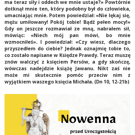
ma teraz siły i oddech we mnie ustaje?» Powtórnie
dotknął mnie ten, który podobny był do człowieka,
umacniając mnie. Potem powiedział: «Nie lękaj się,
mężu umiłowany! Pokój tobie! Bądź pełen mocy!»
Gdy on jeszcze rozmawiał ze mną, nabrałem sił,
mówiąc: «Niech mój pan mówi, bo mnie
wzmocniłeś». I powiedział: «Czy wiesz, dlaczego
przyszedłem do ciebie? Jednak oznajmię tobie to,
co zostało napisane w Księdze Prawdy. Teraz muszę
znów walczyć z księciem Persów, a gdy skończę,
wówczas nadejdzie książę Jawanu. Nikt zaś nie
może mi skutecznie pomóc przeciw nim z
wyjątkiem waszego księcia Michała. (Dn 10, 12-21b)