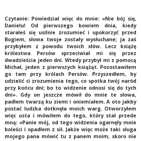
Czytanie: Powiedział więc do mnie: «Nie bój się,
Danielu! Od pierwszego bowiem dnia, kiedy
starałeś się usilnie zrozumieć i upokorzyć przed
Bogiem, słowa twoje zostały wysłuchane; ja zaś
przybyłem z powodu twoich słów. Lecz książę
królestwa Persów sprzeciwiał mi się przez
dwadzieścia jeden dni. Wtedy przybył mi z pomocą
Michał, jeden z pierwszych książąt. Pozostawiłem
go tam przy królach Persów. Przyszedłem, by
udzielić ci zrozumienia tego, co spotka twój naród
przy końcu dni; bo to widzenie odnosi się do tych
dni». Gdy on jeszcze mówił do mnie te słowa,
padłem twarzą ku ziemi i oniemiałem. A oto jakby
postać ludzka dotknęła moich warg. Otworzyłem
więc usta i mówiłem do tego, który stał przede
mną: «Panie mój, od tego widzenia ogarnęły mnie
boleści i opadłem z sił. Jakże więc może taki sługa
mojego pana mówić tu z panem moim, skoro nie