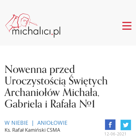
Tog
nav
Nowenna przed
Uroczystością Świętych
Archaniołów Michała,
Gabriela i Rafała #1
W NIEBIE | ANIOŁOWIE
Ks. Rafał Kamiński CSMA
12-06-2021