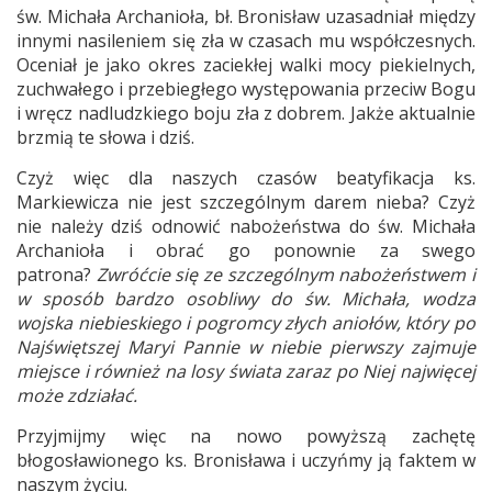
św. Michała Archanioła, bł. Bronisław uzasadniał między
innymi nasileniem się zła w czasach mu współczesnych.
Oceniał je jako okres zaciekłej walki mocy piekielnych,
zuchwałego i przebiegłego występowania przeciw Bogu
i wręcz nadludzkiego boju zła z dobrem. Jakże aktualnie
brzmią te słowa i dziś.
Czyż więc dla naszych czasów beatyfikacja ks.
Markiewicza nie jest szczególnym darem nieba? Czyż
nie należy dziś odnowić nabożeństwa do św. Michała
Archanioła i obrać go ponownie za swego
patrona?
Zwróćcie się ze szczególnym nabożeństwem i
w sposób bardzo osobliwy do św. Michała, wodza
wojska niebieskiego i pogromcy złych aniołów, który po
Najświętszej Maryi Pannie w niebie pierwszy zajmuje
miejsce i również na losy świata zaraz po Niej najwięcej
może zdziałać.
Przyjmijmy więc na nowo powyższą zachętę
błogosławionego ks. Bronisława i uczyńmy ją faktem w
naszym życiu.