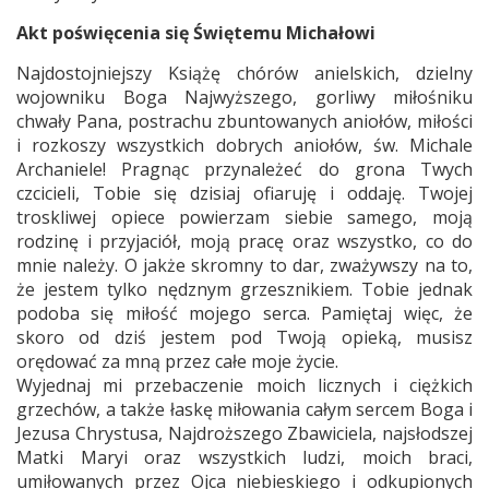
Akt poświęcenia się Świętemu Michałowi
Najdostojniejszy Książę chórów anielskich, dzielny
wojowniku Boga Najwyższego, gorliwy miłośniku
chwały Pana, postrachu zbuntowanych aniołów, miłości
i rozkoszy wszystkich dobrych aniołów, św. Michale
Archaniele! Pragnąc przynależeć do grona Twych
czcicieli, Tobie się dzisiaj ofiaruję i oddaję. Twojej
troskliwej opiece powierzam siebie samego, moją
rodzinę i przyjaciół, moją pracę oraz wszystko, co do
mnie należy. O jakże skromny to dar, zważywszy na to,
że jestem tylko nędznym grzesznikiem. Tobie jednak
podoba się miłość mojego serca. Pamiętaj więc, że
skoro od dziś jestem pod Twoją opieką, musisz
orędować za mną przez całe moje życie.
Wyjednaj mi przebaczenie moich licznych i ciężkich
grzechów, a także łaskę miłowania całym sercem Boga i
Jezusa Chrystusa, Najdroższego Zbawiciela, najsłodszej
Matki Maryi oraz wszystkich ludzi, moich braci,
umiłowanych przez Ojca niebieskiego i odkupionych