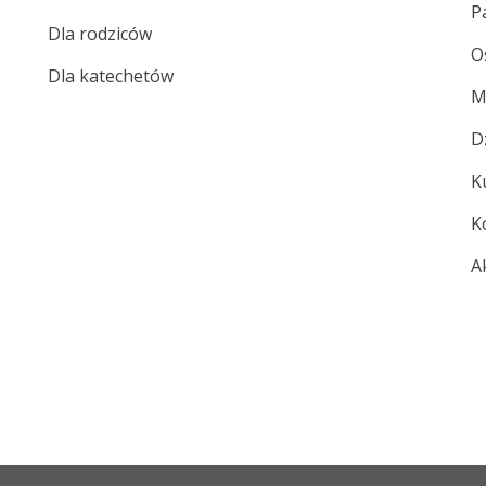
P
Dla rodziców
O
Dla katechetów
M
D
K
K
A