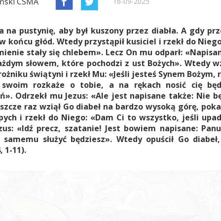
iński CSMA
16-09-2025
 na pustynię, aby był kuszony przez diabła. A gdy prz
 w końcu głód. Wtedy przystąpił kusiciel i rzekł do Niego:
ienie stały się chlebem». Lecz On mu odparł: «Napisan
ażdym słowem, które pochodzi z ust Bożych». Wtedy w
ożniku świątyni i rzekł Mu: «Jeśli jesteś Synem Bożym, r
m swoim rozkaże o tobie, a na rękach nosić cię będ
ń». Odrzekł mu Jezus: «Ale jest napisane także: Nie b
szcze raz wziął Go diabeł na bardzo wysoką górę, pok
ych i rzekł do Niego: «Dam Ci to wszystko, jeśli upad
us: «Idź precz, szatanie! Jest bowiem napisane: Pan
 samemu służyć będziesz». Wtedy opuścił Go diabeł,
 1-11).