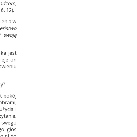
ładzom,
 6, 12).
ienia w
zeństwo
ć swoją
ka jest
ieje on
awieniu
hy?
t pokój
obrami,
życia i
ytanie.
z swego
go głos
olni do