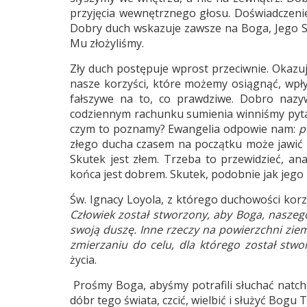
przyjęcia wewnętrznego głosu. Doświadczenie
Dobry duch wskazuje zawsze na Boga, Jego Sł
Mu złożyliśmy.
Zły duch postępuje wprost przeciwnie. Okazuj
nasze korzyści, które możemy osiągnąć, wpły
fałszywe na to, co prawdziwe. Dobro nazy
codziennym rachunku sumienia winniśmy pyta
czym to poznamy? Ewangelia odpowie nam:
p
złego ducha czasem na początku może jawić si
Skutek jest złem. Trzeba to przewidzieć, an
końca jest dobrem. Skutek, podobnie jak jego 
Św. Ignacy Loyola, z którego duchowości korzy
Człowiek został stworzony, aby Boga, naszego
swoją duszę. Inne rzeczy na powierzchni ziem
zmierzaniu do celu, dla którego został stw
życia.
Prośmy Boga, abyśmy potrafili słuchać natc
dóbr tego świata, czcić, wielbić i służyć Bogu