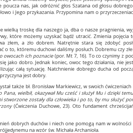
 poucza nas, jak odróżnić głos Szatana od głosu dobrego 
owo i Jego przykazania. Przypomina nam o przyrzeczeniach
e wielką troskę dla naszego ja, dba o nasze pragnienia, wy
wy, które możemy uzyskać bądź utracić. Zmienia pojęcia t
wa złem, a zło dobrem. Natrętnie stara się zdobyć pos
ć o to, któremu duchowi daliśmy posłuch. Dobremu czy zł
o owocach ich poznacie
(por. Mt 7, 16). To co czynimy z po
ę jako dobro. Jednak koniec, owoc tego działania, nie jest
alizując całą sytuację. Natchnienie dobrego ducha od pocz
przyczyna jest dobry.
stał także bł. Bronisław Markiewicz, w swoich ćwiczeniach 
 Pana, wielbił, okazywał Mu cześć i służył Mu i dzięki temu
i stworzone zostały dla człowieka i po to, by mu służyć p
orzony
(Ćwiczenia Duchowe, 23). Oto fundament chrześcija
hnień dobrych duchów i niech one pomogą nam w wolności
 Trójjedynemu na wzór św. Michała Archanioła.