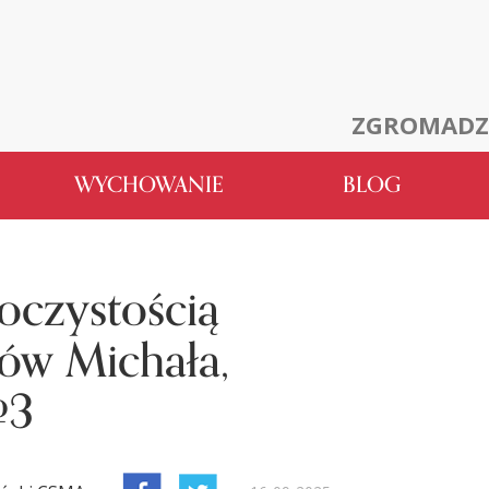
ZGROMADZ
WYCHOWANIE
BLOG
czystością
ów Michała,
#3