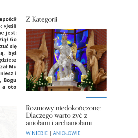
Z Kategorii
epościł
 «Jeśli
e jest:
ziął Go
zuć się
ą, byś
ędziesz
azał Mu
niesz i
u, Bogu
 a oto
Rozmowy niedokończone:
Dlaczego warto żyć z
aniołami i archaniołami
W NIEBIE
|
ANIOŁOWIE