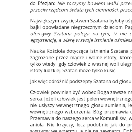
do Efezjan:
Nie toczymy bowiem walki przec
przeciw rządcom świata tych ciemności, prz
Największym zwycięstwem Szatana byłoby uśpie
bajki opowiadane niegrzecznym dzieciom. Pap
ofensywy Szatana polega na tym, iż nie c
egzystencję, a wiarę w swoje istnienie ośmiesz
Nauka Kościoła dotycząca istnienia Szatana p
zagrożone przez mądre i wolne istoty, które
tylko wtedy, gdy człowiek z własnej woli ul
istoty ludzkiej. Szatan może tylko kusić.
Jak więc odróżnić podszepty Szatana od głosu
Człowiek powinien być wobec Boga zawsze nas
serca. Jeżeli człowiek jest pełen wewnętrzne
nie usłyszy wewnętrznego głosu sumienia, lec
wewnętrznego wzburzenia. Bóg przemawia do
Przemawia do naszego serca w Komunii św., w
anioła. Nie krzyczy, lecz podobnie jak do 
słyszymy we wnętrzu, a nie na zewnątrz. Dobr