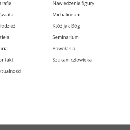
arafie
Nawiedzenie figury
świata
Michalineum
łodzież
Któż jak Bóg
zieła
Seminarium
uria
Powołania
ontakt
Szukam człowieka
ktualności