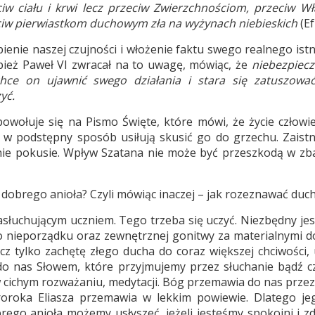
iw ciału i krwi lecz przeciw Zwierzchnościom, przeciw W
eciw pierwiastkom duchowym zła na wyżynach niebieskich
(Ef
nie naszej czujności i włożenie faktu swego realnego istn
ież Paweł VI zwracał na to uwagę, mówiąc, że
niebezpiec
hce on ujawnić swego działania i stara się zatuszowa
yć.
owołuje się na Pismo Święte, które mówi, że życie człowie
 w podstępny sposób usiłują skusić go do grzechu. Zaistn
egnie pokusie. Wpływ Szatana nie może być przeszkodą w zb
 dobrego anioła? Czyli mówiąc inaczej – jak rozeznawać duc
łuchującym uczniem. Tego trzeba się uczyć. Niezbędny jes
go nieporządku oraz zewnętrznej gonitwy za materialnymi d
z tylko zachętę złego ducha do coraz większej chciwości, u
 nas Słowem, które przyjmujemy przez słuchanie bądź cz
 cichym rozważaniu, medytacji. Bóg przemawia do nas prze
proroka Eliasza przemawia w lekkim powiewie. Dlatego je
ego anioła możemy usłyszeć, jeżeli jesteśmy spokojni i zd