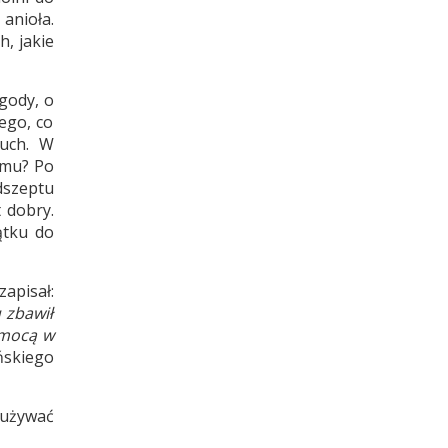
anioła.
, jakie
gody, o
ego, co
łuch. W
emu? Po
dszeptu
 dobry.
ątku do
zapisał:
 zbawił
omocą w
ńskiego
 używać