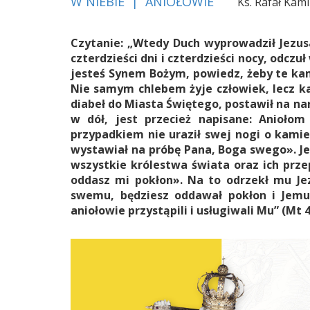
W NIEBIE | ANIOŁOWIE
Ks. Rafał Kam
Czytanie: „Wtedy Duch wyprowadził Jezusa
czterdzieści dni i czterdzieści nocy, odczuł
jesteś Synem Bożym, powiedz, żeby te kam
Nie samym chlebem żyje człowiek, lecz k
diabeł do Miasta Świętego, postawił na nar
w dół, jest przecież napisane: Anioło
przypadkiem nie uraził swej nogi o kamie
wystawiał na próbę Pana, Boga swego». Je
wszystkie królestwa świata oraz ich przep
oddasz mi pokłon». Na to odrzekł mu Jez
swemu, będziesz oddawał pokłon i Jemu
aniołowie przystąpili i usługiwali Mu” (Mt 4,