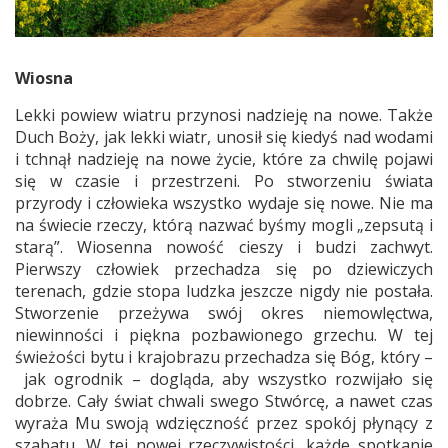
Wiosna
Lekki powiew wiatru przynosi nadzieję na nowe. Także
Duch Boży, jak lekki wiatr, unosił się kiedyś nad wodami
i tchnął nadzieję na nowe życie, które za chwilę pojawi
się w czasie i przestrzeni. Po stworzeniu świata
przyrody i człowieka wszystko wydaje się nowe. Nie ma
na świecie rzeczy, którą nazwać byśmy mogli „zepsutą i
starą”. Wiosenna nowość cieszy i budzi zachwyt.
Pierwszy człowiek przechadza się po dziewiczych
terenach, gdzie stopa ludzka jeszcze nigdy nie postała.
Stworzenie przeżywa swój okres niemowlęctwa,
niewinności i piękna pozbawionego grzechu. W tej
świeżości bytu i krajobrazu przechadza się Bóg, który –
jak ogrodnik – dogląda, aby wszystko rozwijało się
dobrze. Cały świat chwali swego Stwórcę, a nawet czas
wyraża Mu swoją wdzięczność przez spokój płynący z
szabatu. W tej nowej rzeczywistości, każde spotkanie