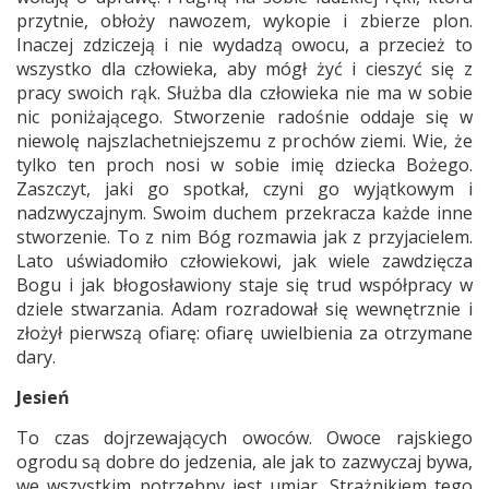
przytnie, obłoży nawozem, wykopie i zbierze plon.
Inaczej zdziczeją i nie wydadzą owocu, a przecież to
wszystko dla człowieka, aby mógł żyć i cieszyć się z
pracy swoich rąk. Służba dla człowieka nie ma w sobie
nic poniżającego. Stworzenie radośnie oddaje się w
niewolę najszlachetniejszemu z prochów ziemi. Wie, że
tylko ten proch nosi w sobie imię dziecka Bożego.
Zaszczyt, jaki go spotkał, czyni go wyjątkowym i
nadzwyczajnym. Swoim duchem przekracza każde inne
stworzenie. To z nim Bóg rozmawia jak z przyjacielem.
Lato uświadomiło człowiekowi, jak wiele zawdzięcza
Bogu i jak błogosławiony staje się trud współpracy w
dziele stwarzania. Adam rozradował się wewnętrznie i
złożył pierwszą ofiarę: ofiarę uwielbienia za otrzymane
dary.
Jesień
To czas dojrzewających owoców. Owoce rajskiego
ogrodu są dobre do jedzenia, ale jak to zazwyczaj bywa,
we wszystkim potrzebny jest umiar. Strażnikiem tego