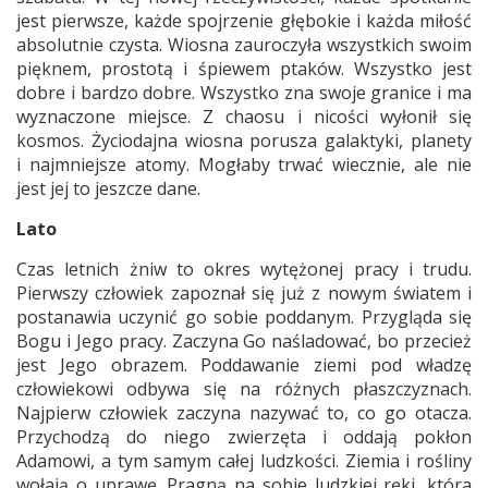
jest pierwsze, każde spojrzenie głębokie i każda miłość
absolutnie czysta. Wiosna zauroczyła wszystkich swoim
pięknem, prostotą i śpiewem ptaków. Wszystko jest
dobre i bardzo dobre. Wszystko zna swoje granice i ma
wyznaczone miejsce. Z chaosu i nicości wyłonił się
kosmos. Życiodajna wiosna porusza galaktyki, planety
i najmniejsze atomy. Mogłaby trwać wiecznie, ale nie
jest jej to jeszcze dane.
Lato
Czas letnich żniw to okres wytężonej pracy i trudu.
Pierwszy człowiek zapoznał się już z nowym światem i
postanawia uczynić go sobie poddanym. Przygląda się
Bogu i Jego pracy. Zaczyna Go naśladować, bo przecież
jest Jego obrazem. Poddawanie ziemi pod władzę
człowiekowi odbywa się na różnych płaszczyznach.
Najpierw człowiek zaczyna nazywać to, co go otacza.
Przychodzą do niego zwierzęta i oddają pokłon
Adamowi, a tym samym całej ludzkości. Ziemia i rośliny
wołają o uprawę. Pragną na sobie ludzkiej ręki, która