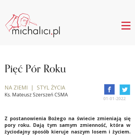
Tog
nav
Pięć Pór Roku
NA ZIEMI | STYL ŻYCIA
Ks. Mateusz Szerszeń CSMA
01-01-2022
Z postanowienia Bożego na świecie zmieniają się
pory roku. Dają tym samym zmienność, która w
życiodajny sposób kieruje naszym losem i życiem.