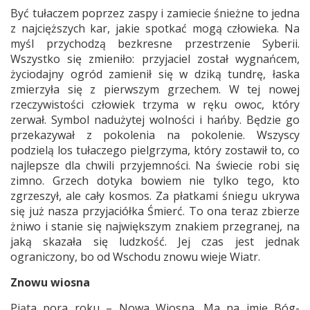
Być tułaczem poprzez zaspy i zamiecie śnieżne to jedna
z najcięższych kar, jakie spotkać mogą człowieka. Na
myśl przychodzą bezkresne przestrzenie Syberii.
Wszystko się zmieniło: przyjaciel został wygnańcem,
życiodajny ogród zamienił się w dziką tundrę, łaska
zmierzyła się z pierwszym grzechem. W tej nowej
rzeczywistości człowiek trzyma w ręku owoc, który
zerwał. Symbol nadużytej wolności i hańby. Będzie go
przekazywał z pokolenia na pokolenie. Wszyscy
podzielą los tułaczego pielgrzyma, który zostawił to, co
najlepsze dla chwili przyjemności. Na świecie robi się
zimno. Grzech dotyka bowiem nie tylko tego, kto
zgrzeszył, ale cały kosmos. Za płatkami śniegu ukrywa
się już nasza przyjaciółka Śmierć. To ona teraz zbierze
żniwo i stanie się największym znakiem przegranej, na
jaką skazała się ludzkość. Jej czas jest jednak
ograniczony, bo od Wschodu znowu wieje Wiatr.
Znowu wiosna
Piąta pora roku – Nowa Wiosna. Ma na imię Bóg-