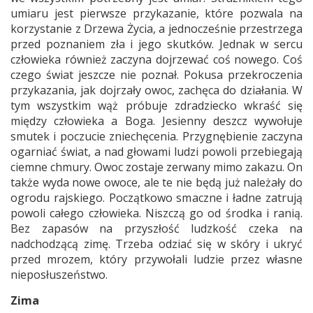
umiaru jest pierwsze przykazanie, które pozwala na
korzystanie z Drzewa Życia, a jednocześnie przestrzega
przed poznaniem zła i jego skutków. Jednak w sercu
człowieka również zaczyna dojrzewać coś nowego. Coś
czego świat jeszcze nie poznał. Pokusa przekroczenia
przykazania, jak dojrzały owoc, zachęca do działania. W
tym wszystkim wąż próbuje zdradziecko wkraść się
między człowieka a Boga. Jesienny deszcz wywołuje
smutek i poczucie zniechęcenia. Przygnębienie zaczyna
ogarniać świat, a nad głowami ludzi powoli przebiegają
ciemne chmury. Owoc zostaje zerwany mimo zakazu. On
także wyda nowe owoce, ale te nie będą już należały do
ogrodu rajskiego. Początkowo smaczne i ładne zatrują
powoli całego człowieka. Niszczą go od środka i ranią.
Bez zapasów na przyszłość ludzkość czeka na
nadchodzącą zimę. Trzeba odziać się w skóry i ukryć
przed mrozem, który przywołali ludzie przez własne
nieposłuszeństwo.
Zima