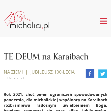
Tog
nav
TE DEUM na Karaibach
NA ZIEMI | JUBILEUSZ 100-LECIA
23-07-2021
Rok 2021, choć pełen ograniczeń spowodowanych
pandemią, dla michalickiej wspólnoty na Karaibach
rozbrzmiewa radosnym uwielbieniem Boga,
bowiem rozpoczął się czas kilku jubileuszów,