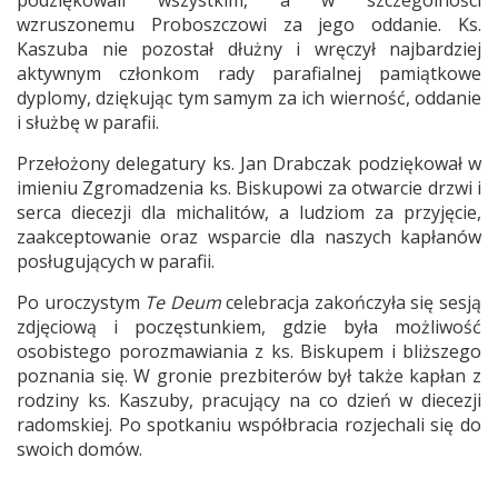
podziękowali wszystkim, a w szczególności
wzruszonemu Proboszczowi za jego oddanie. Ks.
Kaszuba nie pozostał dłużny i wręczył najbardziej
aktywnym członkom rady parafialnej pamiątkowe
dyplomy, dziękując tym samym za ich wierność, oddanie
i służbę w parafii.
Przełożony delegatury ks. Jan Drabczak podziękował w
imieniu Zgromadzenia ks. Biskupowi za otwarcie drzwi i
serca diecezji dla michalitów, a ludziom za przyjęcie,
zaakceptowanie oraz wsparcie dla naszych kapłanów
posługujących w parafii.
Po uroczystym
Te Deum
celebracja zakończyła się sesją
zdjęciową i poczęstunkiem, gdzie była możliwość
osobistego porozmawiania z ks. Biskupem i bliższego
poznania się. W gronie prezbiterów był także kapłan z
rodziny ks. Kaszuby, pracujący na co dzień w diecezji
radomskiej. Po spotkaniu współbracia rozjechali się do
swoich domów.