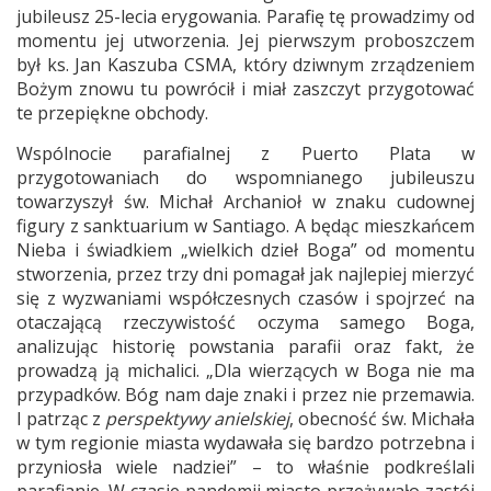
jubileusz 25-lecia erygowania. Parafię tę prowadzimy od
momentu jej utworzenia. Jej pierwszym proboszczem
był ks. Jan Kaszuba CSMA, który dziwnym zrządzeniem
Bożym znowu tu powrócił i miał zaszczyt przygotować
te przepiękne obchody.
Wspólnocie parafialnej z Puerto Plata w
przygotowaniach do wspomnianego jubileuszu
towarzyszył św. Michał Archanioł w znaku cudownej
figury z sanktuarium w Santiago. A będąc mieszkańcem
Nieba i świadkiem „wielkich dzieł Boga” od momentu
stworzenia, przez trzy dni pomagał jak najlepiej mierzyć
się z wyzwaniami współczesnych czasów i spojrzeć na
otaczającą rzeczywistość oczyma samego Boga,
analizując historię powstania parafii oraz fakt, że
prowadzą ją michalici. „Dla wierzących w Boga nie ma
przypadków. Bóg nam daje znaki i przez nie przemawia.
I patrząc z
perspektywy anielskiej
, obecność św. Michała
w tym regionie miasta wydawała się bardzo potrzebna i
przyniosła wiele nadziei” – to właśnie podkreślali