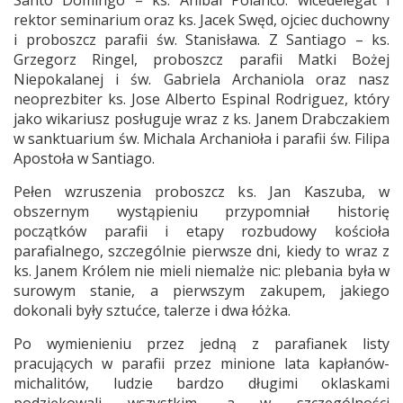
Santo Domingo – ks. Anibal Polanco. wicedelegat i
rektor seminarium oraz ks. Jacek Swęd, ojciec duchowny
i proboszcz parafii św. Stanisława. Z Santiago – ks.
Grzegorz Ringel, proboszcz parafii Matki Bożej
Niepokalanej i św. Gabriela Archaniola oraz nasz
neoprezbiter ks. Jose Alberto Espinal Rodriguez, który
jako wikariusz posługuje wraz z ks. Janem Drabczakiem
w sanktuarium św. Michala Archanioła i parafii św. Filipa
Apostoła w Santiago.
Pełen wzruszenia proboszcz ks. Jan Kaszuba, w
obszernym wystąpieniu przypomniał historię
początków parafii i etapy rozbudowy kościoła
parafialnego, szczególnie pierwsze dni, kiedy to wraz z
ks. Janem Królem nie mieli niemalże nic: plebania była w
surowym stanie, a pierwszym zakupem, jakiego
dokonali były sztućce, talerze i dwa łóżka.
Po wymienieniu przez jedną z parafianek listy
pracujących w parafii przez minione lata kapłanów-
michalitów, ludzie bardzo długimi oklaskami