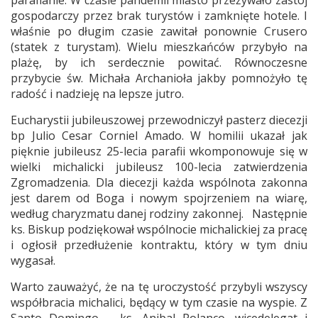
parafianie. W czasie pandemii miasto przeżywało zastój
gospodarczy przez brak turystów i zamknięte hotele. I
właśnie po długim czasie zawitał ponownie Crusero
(statek z turystam). Wielu mieszkańców przybyło na
plażę, by ich serdecznie powitać. Równoczesne
przybycie św. Michała Archanioła jakby pomnożyło tę
radość i nadzieję na lepsze jutro.
Eucharystii jubileuszowej przewodniczył pasterz diecezji
bp Julio Cesar Corniel Amado. W homilii ukazał jak
pięknie jubileusz 25-lecia parafii wkomponowuje się w
wielki michalicki jubileusz 100-lecia zatwierdzenia
Zgromadzenia. Dla diecezji każda wspólnota zakonna
jest darem od Boga i nowym spojrzeniem na wiarę,
według charyzmatu danej rodziny zakonnej. Następnie
ks. Biskup podziękował wspólnocie michalickiej za pracę
i ogłosił przedłużenie kontraktu, który w tym dniu
wygasał.
Warto zauważyć, że na tę uroczystość przybyli wszyscy
współbracia michalici, będący w tym czasie na wyspie. Z