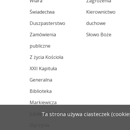
Wiara
Zagrożenia
Świadectwa
Kierownictwo
Duszpasterstwo
duchowe
Zamówienia
Słowo Boże
publiczne
Z życia Kościoła
XXII Kapituła
Generalna
Biblioteka
Markiewicza
Jubileusz 100-lecia
Ta strona używa ciasteczek (cookies
Styl życia