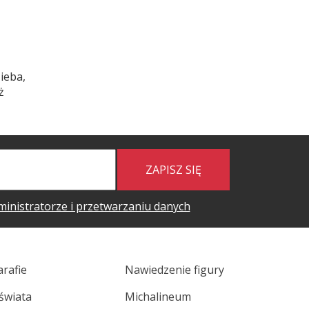
ieba,
ż
ZAPISZ SIĘ
ministratorze i przetwarzaniu danych
arafie
Nawiedzenie figury
świata
Michalineum