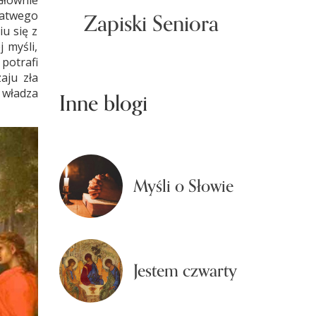
Głównie
Zapiski Seniora
łatwego
u się z
 myśli,
potrafi
aju zła
 władza
Inne blogi
Myśli o Słowie
Jestem czwarty