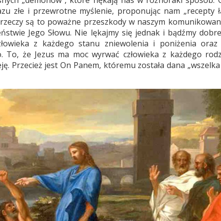
snych „demonów”, które nękają nas w różnoraki sposób. 
zu złe i przewrotne myślenie, proponując nam „recepty 
cie rzeczy są to poważne przeszkody w naszym komunikowani
ństwie Jego Słowu. Nie lękajmy się jednak i bądźmy dobrej
łowieka z każdego stanu zniewolenia i poniżenia oraz 
. To, że Jezus ma moc wyrwać człowieka z każdego rodz
eję. Przecież jest On Panem, któremu została dana „wszelka