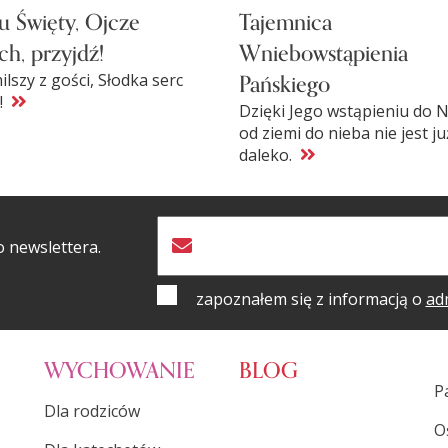
 Święty, Ojcze
Tajemnica
ch, przyjdź!
Wniebowstąpienia
Pańskiego
ilszy z gości, Słodka serc
i!
Dzięki Jego wstąpieniu do N
od ziemi do nieba nie jest ju
daleko.
o newslettera.
zapoznałem się z informacją o
ad
WYCHOWANIE
BLOG
P
Dla rodziców
O