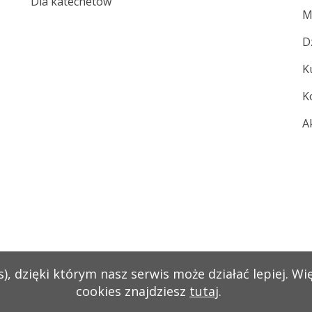
Dla katechetów
M
D
K
K
A
), dzięki którym nasz serwis może działać lepiej. Wi
cookies znajdziesz
tutaj
.