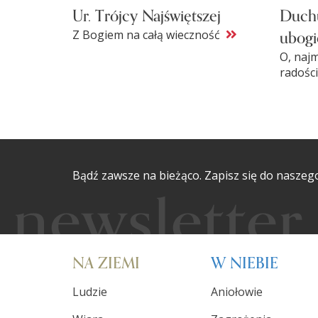
Ur. Trójcy Najświętszej
Duchu
ubogi
Z Bogiem na całą wieczność
O, najm
radośc
Bądź zawsze na bieżąco. Zapisz się do naszeg
NA ZIEMI
W NIEBIE
Ludzie
Aniołowie