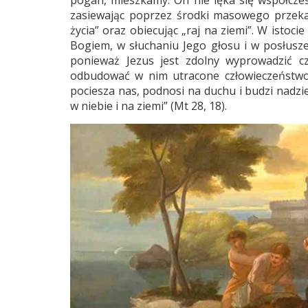
pogan, mieszkamy. On nie lęka się współcze
zasiewając poprzez środki masowego przeka
życia” oraz obiecując „raj na ziemi”. W isto
Bogiem, w słuchaniu Jego głosu i w posłusze
ponieważ Jezus jest zdolny wyprowadzić cz
odbudować w nim utracone człowieczeństwo
pociesza nas, podnosi na duchu i budzi nadzi
w niebie i na ziemi” (Mt 28, 18).