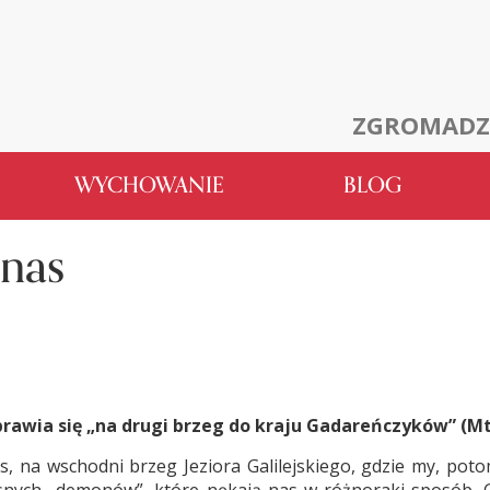
ZGROMADZ
WYCHOWANIE
BLOG
 nas
prawia się „na drugi brzeg do kraju Gadareńczyków” (Mt 
, na wschodni brzeg Jeziora Galilejskiego, gdzie my, pot