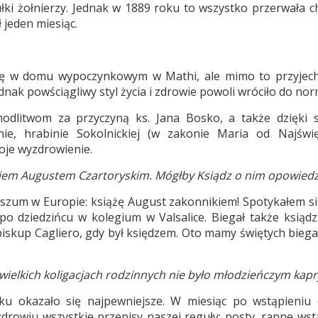
łki żołnierzy. Jednak w 1889 roku to wszystko przerwała c
 jeden miesiąc.
ię w domu wypoczynkowym w Mathi, ale mimo to przyjec
nak powściągliwy styl życia i zdrowie powoli wróciło do nor
dlitwom za przyczyną ks. Jana Bosko, a także dzięki s
nie, hrabinie Sokolnickiej (w zakonie Maria od Najświ
oje wyzdrowienie.
ęciem Augustem Czartoryskim. Mógłby Ksiądz o nim opowiedz
szum w Europie: książę August zakonnikiem! Spotykałem si
po dziedzińcu w kolegium w Valsalice. Biegał także ksiąd
biskup Cagliero, gdy był księdzem. Oto mamy świętych biegaj
wielkich koligacjach rodzinnych nie było młodzieńczym kap
ku okazało się najpewniejsze. W miesiąc po wstąpieniu
drowiu wszystkie przepisy naszej reguły: posty, ranne wst