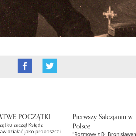
ATWE POCZĄTKI
Pierwszy Salezjanin w
Polsce
zątku zaczął Ksiądz
aw działać jako proboszcz i
"Rozmowy z Bł. Bronisławe