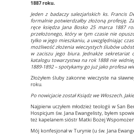
1887 roku.
Jeden z badaczy salezjańskich ks. Francis 
formalnie potwierdzałby złożoną profesję. Za
ręce księdza Jana Bosko 25 marca 1887 roku
przełożonego, który w tym czasie nie opusz
tylko w jego mieszkaniu, a uwzględniając czas
możliwość złożenia wieczystych ślubów ubóst
w zaciszu jego biura. Jednakże sekretariat
katalogu towarzystwa na rok 1888 nie widniej
1889-1892 – spotykamy go już jako profesa wi
Złożyłem śluby zakonne wieczyste na sławne
roku.
Po nowicjacie został Ksiądz we Włoszech. Jaki
Najpierw uczyłem młodzież teologii w San Be
Hospicjum św. Jana Ewangelisty, byłem spowie
też kapelanem sióstr Matki Bożej Wspomożen
Mój konfesjonał w Turynie (u św. Jana Ewange