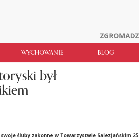
ZGROMADZ
WYCHOWANIE
BLOG
toryski był
ikiem
ł swoje śluby zakonne w Towarzystwie Salezjańskim 2