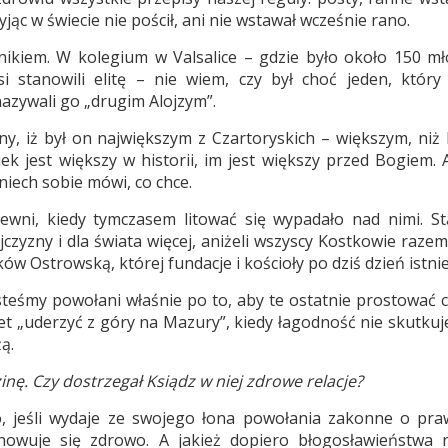
jąc w świecie nie pościł, ani nie wstawał wcześnie rano.
iem. W kolegium w Valsalice – gdzie było około 150 mł
si stanowili elitę – nie wiem, czy był choć jeden, któr
zywali go „drugim Alojzym”.
ny, iż był on największym z Czartoryskich – większym, niż F
ek jest większy w historii, im jest większy przed Bogiem. 
 niech sobie mówi, co chce.
rewni, kiedy tymczasem litować się wypadało nad nimi. St
ojczyzny i dla świata więcej, aniżeli wszyscy Kostkowie razem
 Ostrowską, której fundacje i kościoły po dziś dzień istnie
esteśmy powołani właśnie po to, aby te ostatnie prostować 
„uderzyć z góry na Mazury”, kiedy łagodność nie skutkuje,
ą.
nę. Czy dostrzegał Ksiądz w niej zdrowe relacje?
to, jeśli wydaje ze swojego łona powołania zakonne o pra
chowuje się zdrowo. A jakież dopiero błogosławieństwa 