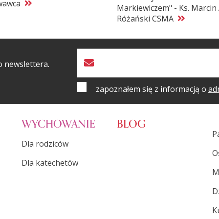
wawca
Markiewiczem" - Ks. Marcin 
Różański CSMA
o newslettera.
zapoznałem się z informacją o
ad
WYCHOWANIE
BLOG
P
Dla rodziców
O
Dla katechetów
M
D
K