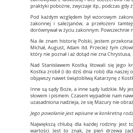
praktyki pobożne, zwyczaje itp., podczas gdy ży
Pod każdym względem był wzorowym zakonnik
zakonnej i salezjanów, a przełożeni tamtej
dorównywał w życiu zakonnym. Powszechnie na
Na ile znam historię Polski, jestem przekona
Michał, August, Adam itd. Przecież tym człowi
który nie poznał i aż dotąd nie zna Chrystusa,
Nad Stanisławem Kostką litowali się jego k
Kostka zrobił (i do dziś dnia robi) dla naszej 
objąwszy nawet świątobliwą Katarzynę z Kostków
Inne są sądy Boże, a inne sądy ludzkie. My j
słowem i pismem. Czasem wypadnie nam nawet 
uzasadniona nadzieja, że się Mazury nie obraż
Jego powołanie jest wpisane w konkretną rodzi
Największą chlubą dla każdej rodziny jest 
wartości. Jest to znak, że pień drzewa za