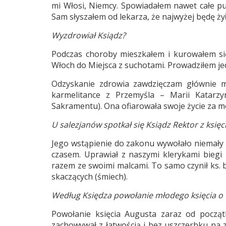
mi Włosi, Niemcy. Spowiadałem nawet całe pu
Sam słyszałem od lekarza, że najwyżej będę żył
Wyzdrowiał Ksiądz?
Podczas choroby mieszkałem i kurowałem s
Włoch do Miejsca z suchotami. Prowadziłem jed
Odzyskanie zdrowia zawdzięczam głównie mo
karmelitance z Przemyśla – Marii Katarzy
Sakramentu). Ona ofiarowała swoje życie za m
U salezjanów spotkał się Ksiądz Rektor z ksi
Jego wstąpienie do zakonu wywołało niemały 
czasem. Uprawiał z naszymi klerykami biegi 
razem ze swoimi malcami. To samo czynił ks. 
skaczących (śmiech).
Według Księdza powołanie młodego księcia o 
Powołanie księcia Augusta zaraz od począt
zachowywał z łatwością i bez uszczerbku na z