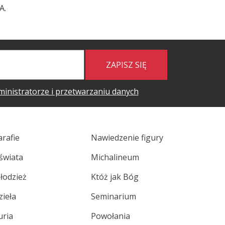
A.
ZAPISZ SIĘ
ministratorze i przetwarzaniu danych
arafie
Nawiedzenie figury
świata
Michalineum
łodzież
Któż jak Bóg
zieła
Seminarium
uria
Powołania