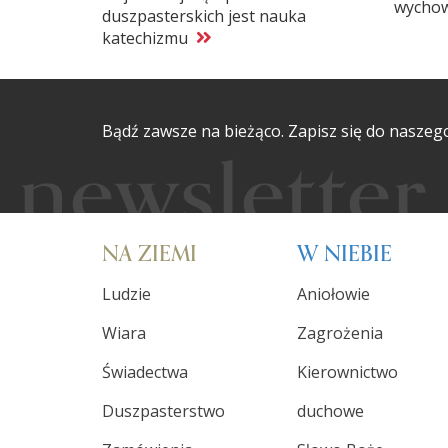
wycho
duszpasterskich jest nauka
katechizmu
Bądź zawsze na bieżąco. Zapisz się do naszeg
NA ZIEMI
W NIEBIE
Ludzie
Aniołowie
Wiara
Zagrożenia
Świadectwa
Kierownictwo
Duszpasterstwo
duchowe