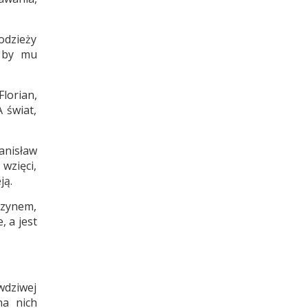
odzieży
y by mu
lorian,
A świat,
anisław
 wzięci,
ją.
czynem,
 a jest
wdziwej
na nich