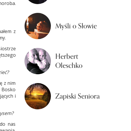
horoba.
Myśli o Słowie
hałem z
my.
iostrze
Herbert
ętszego
Oleschko
ieć?
ę z nim
z Bosko
Zapiski Seniora
ących i
rysem?
 do nas
awania,