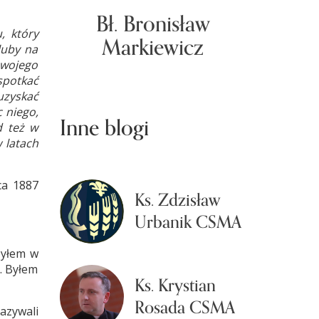
Bł. Bronisław
, który
Markiewicz
luby na
swojego
spotkać
 uzyskać
 niego,
Inne blogi
d też w
 latach
ca 1887
Ks. Zdzisław
Urbanik CSMA
zyłem w
. Byłem
Ks. Krystian
Rosada CSMA
azywali