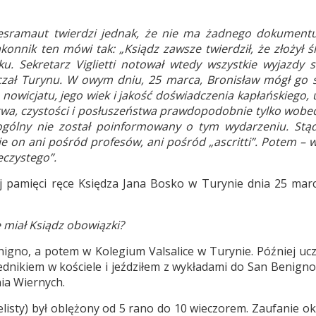
Desramaut twierdzi jednak, że nie ma żadnego dokumentu
konnik ten mówi tak: „Ksiądz zawsze twierdził, że złożył ś
. Sekretarz Viglietti notował wtedy wszystkie wyjazdy 
czał Turynu. W owym dniu, 25 marca,
Bronisław mógł go 
 nowicjatu, jego wiek i jakość doświadczenia kapłańskiego,
wa, czystości i posłuszeństwa prawdopodobnie tylko wobec
 ogólny nie został poinformowany o tym wydarzeniu. Stą
e on ani pośród profesów, ani pośród „ascritti”. Potem – w
eczystego”.
j pamięci ręce Księdza Jana Bosko w Turynie dnia 25 mar
e miał Ksiądz obowiązki?
nigno, a potem w Kolegium Valsalice w Turynie. Później uc
dnikiem w kościele i jeździłem z wykładami do San Benigno
ia Wiernych.
listy) był oblężony od 5 rano do 10 wieczorem. Zaufanie ok