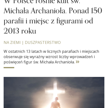
W Polsce rośnie kult św.
Michała Archanioła. Ponad 150
parafii i miejsc z figurami od
2013 roku
NA ZIEMI
|
DUSZPASTERSTWO
W ostatnich 13 latach w licznych parafiach i miejscach
obserwuje się wyraźny wzrost liczby wprowadzeń i
poświęceń figur św. Michała Archanioła.