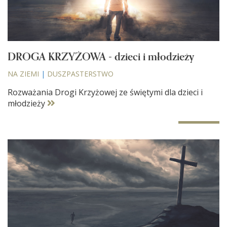
DROGA KRZYŻOWA - dzieci i młodzieży
NA ZIEMI
|
DUSZPASTERSTWO
Rozważania Drogi Krzyżowej ze świętymi dla dzieci i
młodzieży