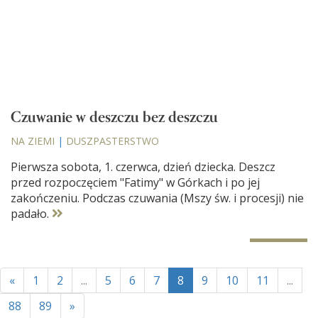
Czuwanie w deszczu bez deszczu
NA ZIEMI
|
DUSZPASTERSTWO
Pierwsza sobota, 1. czerwca, dzień dziecka. Deszcz
przed rozpoczęciem "Fatimy" w Górkach i po jej
zakończeniu. Podczas czuwania (Mszy św. i procesji) nie
padało.
«
1
2
...
5
6
7
8
9
10
11
...
88
89
»