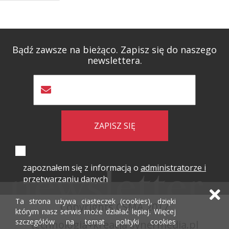
Bądź zawsze na bieżąco. Zapisz się do naszego
newslettera.
ZAPISZ SIĘ
zapoznałem się z informacją o
administratorze i
przetwarzaniu danych
Ta strona używa ciasteczek (cookies), dzięki
Copyrights CSMA 2017
którym nasz serwis może działać lepiej. Więcej
szczegółów na temat polityki cookies
technologia+kreacja
synermedia.pl