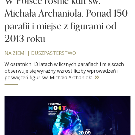
W Polsce rośnie kult św.
Michała Archanioła. Ponad 150
parafii i miejsc z figurami od
2013 roku
NA ZIEMI
|
DUSZPASTERSTWO
W ostatnich 13 latach w licznych parafiach i miejscach
obserwuje się wyraźny wzrost liczby wprowadzeń i
poświęceń figur św. Michała Archanioła.