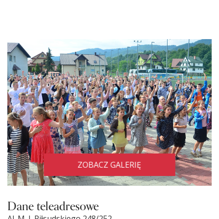
ZOBACZ GALERIĘ
Dane teleadresowe
Al. M. J. Piłsudskiego 248/252