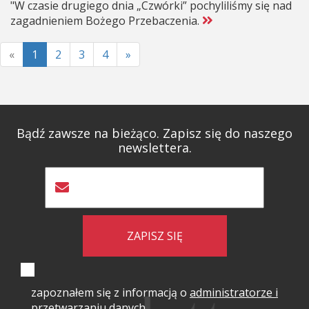
"W czasie drugiego dnia „Czwórki” pochyliliśmy się nad
zagadnieniem Bożego Przebaczenia.
«
1
2
3
4
»
Bądź zawsze na bieżąco. Zapisz się do naszego
newslettera.
ZAPISZ SIĘ
zapoznałem się z informacją o
administratorze i
przetwarzaniu danych