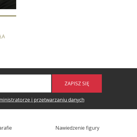
ŁA
ZAPISZ SIĘ
ministratorze i przetwarzaniu danych
arafie
Nawiedzenie figury