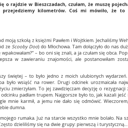
ę o rajdzie w Bieszczadach, czułam, że muszę pojech
e przejedziemy kilometrów. Coś mi mówiło, że to 
od moją szkołą z księżmi Pawłem i Wojtkiem. Jechaliśmy We
ód ze
Scooby Doo
) do Młochowa. Tam dołączyło do nas dużo
ę wpakowałam?” – bo oni się znali, a ja czułam się obca. Po
lepsza w zawieraniu znajomości, ale postanowiłam zost
zy świętej – to było jedno z moich ulubionych wydarzeń
ba było wsiąść na rower. Drugi odcinek urozmaicała najw
życiu zmierzyłam. To jej zawdzięczam decyzję o rezygnacji 
m odcinku padłam trupem. Najgorsze było to, jak kazali jeść i
iągle mnie karmił, a jemu nie dało się odmówić. Wieczorem
iebie dumna.
mojego rumaka. Już na starcie wszystko mnie bolało. Na sz
 Często dzieliliśmy się na dwie grupy: pierwszą i turystyczną