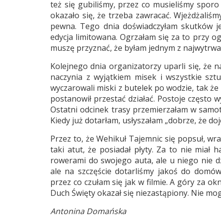
też się gubiliśmy, przez co musieliśmy sporo
okazało się, że trzeba zawracać. Wjeżdżaliśm
pewna. Tego dnia doświadczyłam skutków je
edycja limitowana. Ogrzałam się za to przy og
muszę przyznać, że byłam jednym z najwytrw
Kolejnego dnia organizatorzy uparli się, że n
naczynia z wyjątkiem misek i wszystkie sztuć
wyczarowali miski z butelek po wodzie, tak że
postanowił przestać działać. Postoje często 
Ostatni odcinek trasy przemierzałam w samotno
Kiedy już dotarłam, usłyszałam „dobrze, że doj
Przez to, że Wehikuł Tajemnic się popsuł, wra
taki atut, że posiadał płyty. Za to nie miał
rowerami do swojego auta, ale u niego nie dz
ale na szczęście dotarliśmy jakoś do domów
przez co czułam się jak w filmie. A góry za o
Duch Święty okazał się niezastąpiony. Nie mo
Antonina Domańska