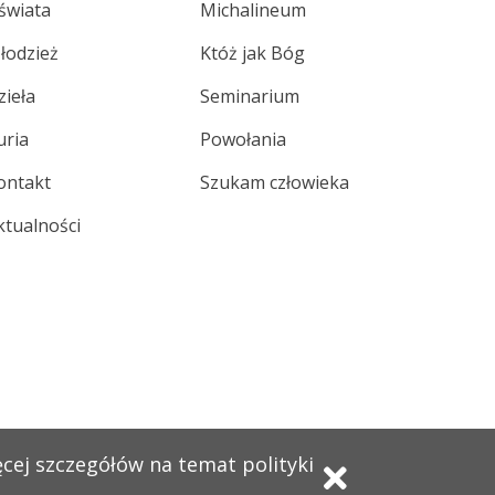
świata
Michalineum
łodzież
Któż jak Bóg
zieła
Seminarium
uria
Powołania
ontakt
Szukam człowieka
ktualności
ęcej szczegółów na temat polityki