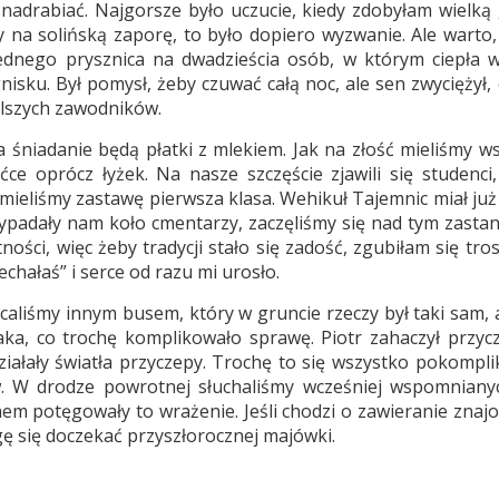
 nadrabiać. Najgorsze było uczucie, kiedy zdobyłam wielką 
y na solińską zaporę, to było dopiero wyzwanie. Ale warto,
dnego prysznica na dwadzieścia osób, w którym ciepła 
nisku. Był pomysł, żeby czuwać całą noc, ale sen zwyciężył,
alszych zawodników.
a śniadanie będą płatki z mlekiem. Jak na złość mieliśmy w
ce oprócz łyżek. Na nasze szczęście zjawili się studenci,
 mieliśmy zastawę pierwsza klasa. Wehikuł Tajemnic miał już
wypadały nam koło cmentarzy, zaczęliśmy się nad tym zasta
ści, więc żeby tradycji stało się zadość, zgubiłam się tro
echałaś” i serce od razu mi urosło.
caliśmy innym busem, który w gruncie rzeczy był taki sam, 
 haka, co trochę komplikowało sprawę. Piotr zahaczył przyc
iałały światła przyczepy. Trochę to się wszystko pokompli
. W drodze powrotnej słuchaliśmy wcześniej wspomnianyc
knem potęgowały to wrażenie. Jeśli chodzi o zawieranie zna
gę się doczekać przyszłorocznej majówki.