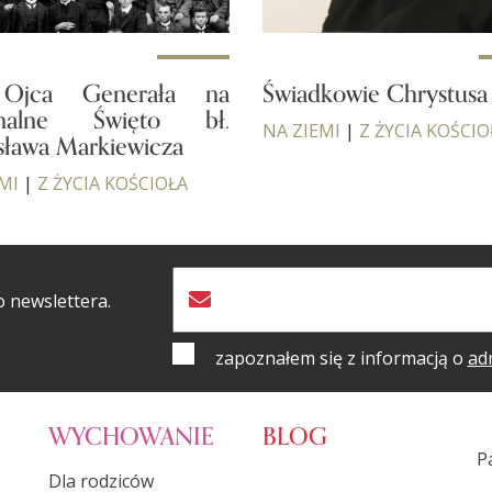
 Ojca Generała na
Świadkowie Chrystusa
onalne Święto bł.
NA ZIEMI
|
Z ŻYCIA KOŚCIO
sława Markiewicza
MI
|
Z ŻYCIA KOŚCIOŁA
o newslettera.
zapoznałem się z informacją o
ad
WYCHOWANIE
BLOG
P
Dla rodziców