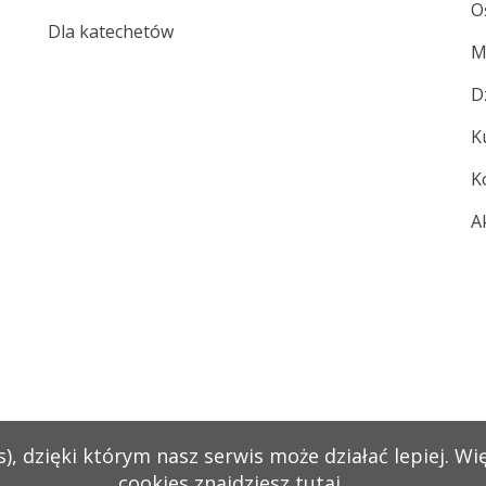
O
Dla katechetów
M
D
K
K
A
), dzięki którym nasz serwis może działać lepiej. Wi
cookies znajdziesz
tutaj
.