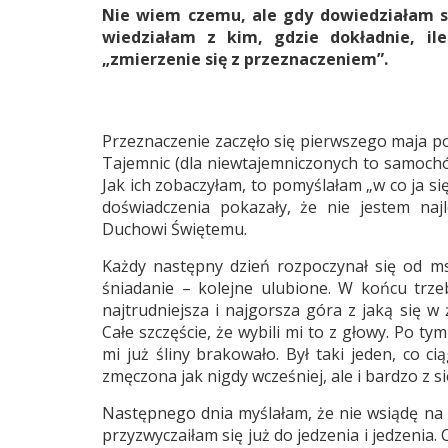
Nie wiem czemu, ale gdy dowiedziałam si
wiedziałam z kim, gdzie dokładnie, il
„zmierzenie się z przeznaczeniem”.
Przeznaczenie zaczęło się pierwszego maja p
Tajemnic (dla niewtajemniczonych to samoch
Jak ich zobaczyłam, to pomyślałam „w co ja si
doświadczenia pokazały, że nie jestem naj
Duchowi Świętemu.
Każdy następny dzień rozpoczynał się od ms
śniadanie – kolejne ulubione. W końcu trze
najtrudniejsza i najgorsza góra z jaką się w 
Całe szczęście, że wybili mi to z głowy. Po ty
mi już śliny brakowało. Był taki jeden, co c
zmęczona jak nigdy wcześniej, ale i bardzo z s
Następnego dnia myślałam, że nie wsiądę na 
przyzwyczaiłam się już do jedzenia i jedzenia.