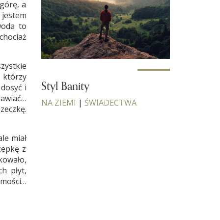
górę, a
 jestem
woda to
 chociaż
szystkie
 którzy
Styl Banity
 dosyć i
nawiać…
NA ZIEMI
|
ŚWIADECTWA
szeczkę.
ale miał
zepkę z
kowało,
h płyt,
jomości…