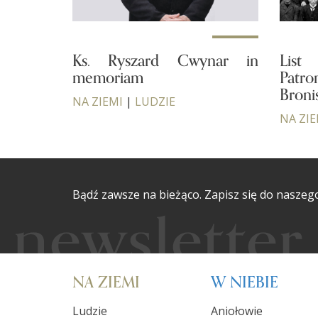
Ks. Ryszard Cwynar in
List
memoriam
Patr
Broni
NA ZIEMI
|
LUDZIE
NA ZIE
Bądź zawsze na bieżąco. Zapisz się do naszeg
NA ZIEMI
W NIEBIE
Ludzie
Aniołowie