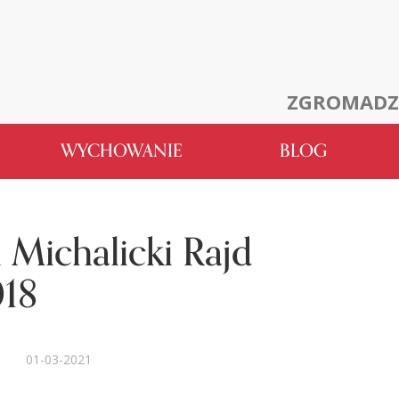
ZGROMADZ
WYCHOWANIE
BLOG
 Michalicki Rajd
018
01-03-2021