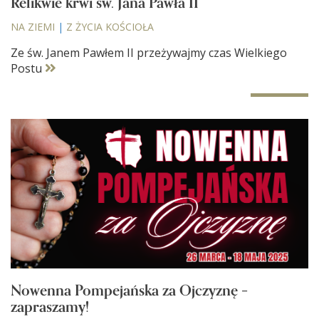
Relikwie krwi św. Jana Pawła II
NA ZIEMI
|
Z ŻYCIA KOŚCIOŁA
Ze św. Janem Pawłem II przeżywajmy czas Wielkiego
Postu
Nowenna Pompejańska za Ojczyznę –
zapraszamy!