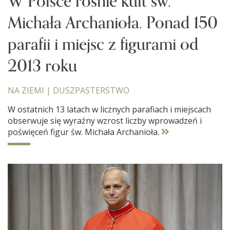
W Polsce rośnie kult św.
Michała Archanioła. Ponad 150
parafii i miejsc z figurami od
2013 roku
NA ZIEMI
|
DUSZPASTERSTWO
W ostatnich 13 latach w licznych parafiach i miejscach
obserwuje się wyraźny wzrost liczby wprowadzeń i
poświęceń figur św. Michała Archanioła.