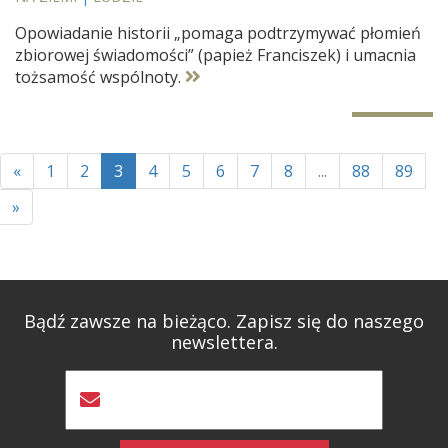
Opowiadanie historii „pomaga podtrzymywać płomień
zbiorowej świadomości” (papież Franciszek) i umacnia
tożsamość wspólnoty.
«
1
2
3
4
5
6
7
8
...
88
89
»
Bądź zawsze na bieżąco. Zapisz się do naszego
newslettera.